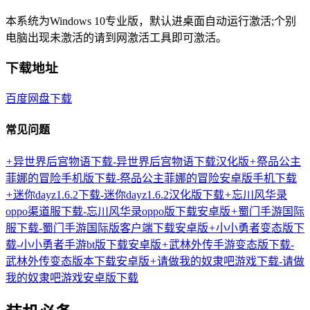
本系统为Windows 10专业版，默认进桌面自动运行激活;个别
电脑出现未激活的请到网激活工具即可激活。
下载地址
百度网盘下载
常见问题
+
异世界后宫物语下载-异世界后宫物语下载汉化版
+
祭品公主
菲娜的冒险手机版下载-祭品公主菲娜的冒险安卓版手机下载
+
迷你dayz1.6.2下载-迷你dayz1.6.2汉化版下载
+
忘川风华录
oppo渠道服下载-忘川风华录oppo版下载安卓版
+
蜀门手游国际
服下载-蜀门手游国际版客户端下载安卓版
+
小小勇者变态版下
载-小小勇者手游bt版下载安卓版
+
武林外传手游变态版下载-
武林外传变态版本下载安卓版
+
请做我的奴隶吧游戏下载-请做
我的奴隶吧游戏安卓版下载