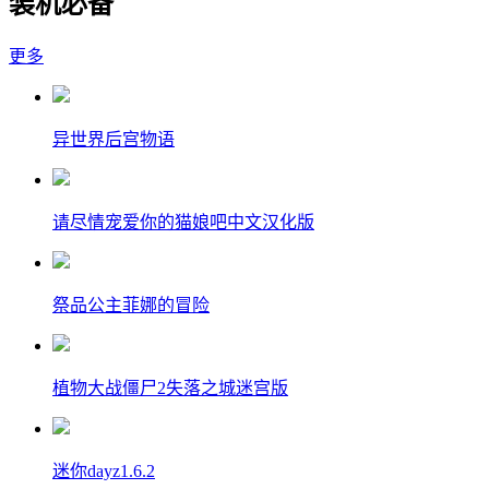
装机必备
更多
异世界后宫物语
请尽情宠爱你的猫娘吧中文汉化版
祭品公主菲娜的冒险
植物大战僵尸2失落之城迷宫版
迷你dayz1.6.2