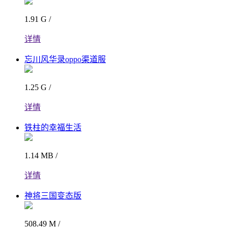
1.91 G /
详情
忘川风华录oppo渠道服
1.25 G /
详情
铁柱的幸福生活
1.14 MB /
详情
神将三国变态版
508.49 M /