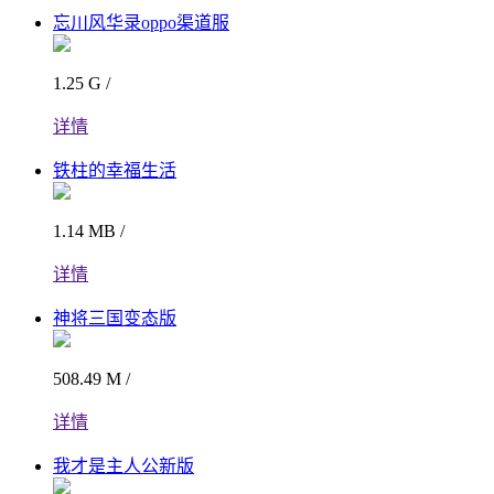
忘川风华录oppo渠道服
1.25 G /
详情
铁柱的幸福生活
1.14 MB /
详情
神将三国变态版
508.49 M /
详情
我才是主人公新版