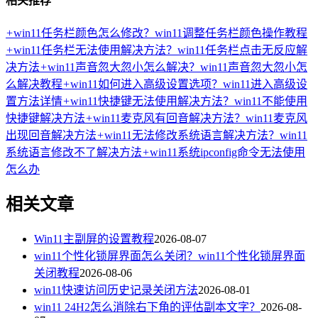
相关推荐
+
win11任务栏颜色怎么修改？win11调整任务栏颜色操作教程
+
win11任务栏无法使用解决方法？win11任务栏点击无反应解
决方法
+
win11声音忽大忽小怎么解决？win11声音忽大忽小怎
么解决教程
+
win11如何进入高级设置选项？win11进入高级设
置方法详情
+
win11快捷键无法使用解决方法？win11不能使用
快捷键解决方法
+
win11麦克风有回音解决方法？win11麦克风
出现回音解决方法
+
win11无法修改系统语言解决方法？win11
系统语言修改不了解决方法
+
win11系统ipconfig命令无法使用
怎么办
相关文章
Win11主副屏的设置教程
2026-08-07
win11个性化锁屏界面怎么关闭？win11个性化锁屏界面
关闭教程
2026-08-06
win11快速访问历史记录关闭方法
2026-08-01
win11 24H2怎么消除右下角的评估副本文字？
2026-08-